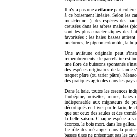
Il n'y a pas une
avifaune
particulière
à ce boisement linéaire. Selon les car
musicienne...), des espèces des haut
creusées dans les arbres malades (pic 
sont les plus caractéristiques des h
favorisées : les haies basses attirent
nocturnes, le pigeon colombin, la hupp
Une avifaune originale peut s'ins
remembrements : le parcellaire est inc
une flore de buissons spontanés s'inst
des espèces originaires de la lande s
traquet pâtre (ou tarier pâtre). Menacé
des pratiques agricoles dans les paysa
Dans la haie, toutes les essences in
l'aubépine, noisettes, mures, baies 
indispensable aux migrateurs de prin
décortiqués en hiver par le tarin, le 
que sur ceux des saules et des trembl
la belle saison. Chaque espèce a sa t
écorces, le bois mort, dans les galles..
Le rôle des mésanges dans la protect
basses tiges ne présentant pas les cavi