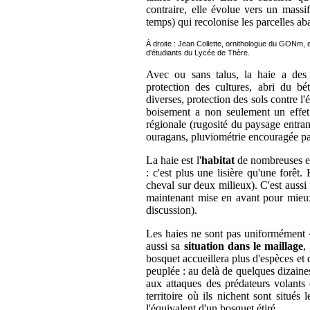
contraire, elle évolue vers un massi
temps) qui recolonise les parcelles a
À droite : Jean Collette, ornithologue du GONm, e
d'étudiants du Lycée de Thère.
Avec ou sans talus, la haie a des f
protection des cultures, abri du bét
diverses, protection des sols contre l'
boisement a non seulement un effet à
régionale (rugosité du paysage entrant
ouragans, pluviométrie encouragée pa
La haie est l'
habitat
de nombreuses esp
: c'est plus une lisière qu'une forêt
cheval sur deux milieux). C'est aussi
maintenant mise en avant pour mieux 
discussion).
Les haies ne sont pas uniformément « h
aussi sa
situation dans le maillage
,
bosquet accueillera plus d'espèces et 
peuplée : au delà de quelques dizaines
aux attaques des prédateurs volants 
territoire où ils nichent sont situé
l'équivalent d'un bosquet étiré.