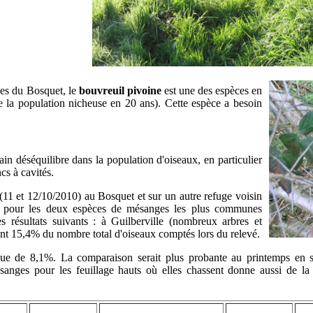
ies du Bosquet, le
bouvreuil pivoine
est une des espèces en
 la population nicheuse en 20 ans). Cette espèce a besoin
ain déséquilibre dans la population d'oiseaux, en particulier
cs à cavités.
(11 et 12/10/2010) au Bosquet et sur un autre refuge voisin
t pour les deux espèces de mésanges les plus communes
s résultats suivants : à Guilberville (nombreux arbres et
ent 15,4% du nombre total d'oiseaux comptés lors du relevé.
que de 8,1%. La comparaison serait plus probante au printemps en 
sanges pour les feuillage hauts où elles chassent donne aussi de la 