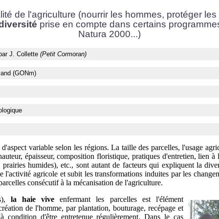
ité de l'agriculture (nourrir les hommes, protéger les s
diversité
prise en compte dans certains programme
Natura 2000...)
ar J. Collette
(Petit Cormoran)
rmand (GONm)
ologique
, d'aspect variable selon les régions. La taille des parcelles, l'usage agri
auteur, épaisseur, composition floristique, pratiques d'entretien, lien à 
 prairies humides), etc., sont autant de facteurs qui expliquent la div
l'activité agricole et subit les transformations induites par les chang
arcelles consécutif à la mécanisation de l'agriculture.
s),
la haie vive
enfermant les parcelles est l'élément
création de l'homme, par plantation, bouturage, recépage et
u'à condition d'être entretenue régulièrement. Dans le cas