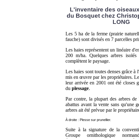
L'inventaire des oiseaux
du Bosquet chez Christo
LONG
Les 5 ha de la ferme (prairie naturel
fauche) sont divisés en 7 parcelles pri
Les haies représentent un linéaire d'e
200 m/ha. Quelques arbres isolés 
complètent le paysage.
Les haies sont toutes denses grâce à l'
mis en œuvre par les propriétaires. Le
leur arrivée en 2001 ont été closes 
du
plessage
.
Par contre, la plupart des arbres de 
abattus avant la vente sans qu'une g
arbres ait été prévue par le propriétai
À droite : Plesse sur prunellier.
Suite à la signature de la conven
Groupe ornithologique norm