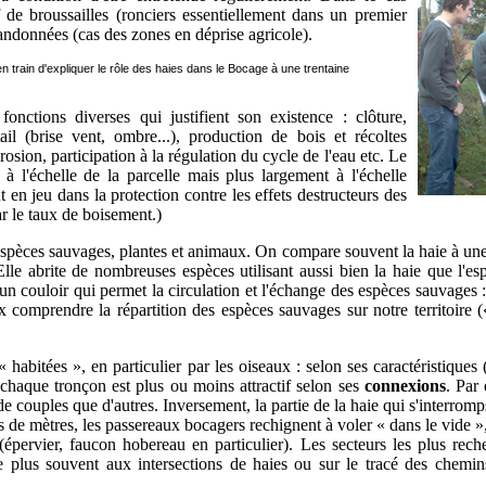
f de broussailles (ronciers essentiellement dans un premier
bandonnées (cas des zones en déprise agricole).
n train d'expliquer le rôle des haies dans le Bocage à une trentaine
onctions diverses qui justifient son existence : clôture,
ail (brise vent, ombre...), production de bois et récoltes
érosion, participation à la régulation du cycle de l'eau etc. Le
 l'échelle de la parcelle mais plus largement à l'échelle
 en jeu dans la protection contre les effets destructeurs des
r le taux de boisement.)
èces sauvages, plantes et animaux. On compare souvent la haie à une fo
. Elle abrite de nombreuses espèces utilisant aussi bien la haie que l'e
 un couloir qui permet la circulation et l'échange des espèces sauvages 
comprendre la répartition des espèces sauvages sur notre territoire 
abitées », en particulier par les oiseaux : selon ses caractéristiques 
 chaque tronçon est plus ou moins attractif selon ses
connexions
. Par
de couples que d'autres. Inversement, la partie de la haie qui s'interrom
 de mètres, les passereaux bocagers rechignent à voler « dans le vide », c
(épervier, faucon hobereau en particulier). Les secteurs les plus reche
s le plus souvent aux intersections de haies ou sur le tracé des chemi