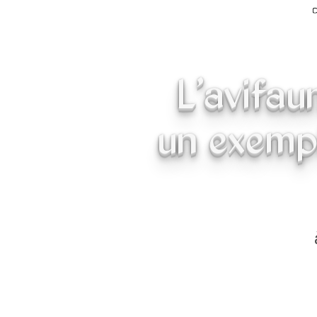
L'avifau
un exemp