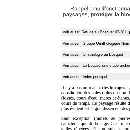
Rappel : multifonctionnal
paysages,
protéger la bio
Voir aussi: Refuge au Bosquet 07-2011
p
Voir aussi : Groupe Ornithologique No
Voir aussi : Ornithologie au Bosquet
Voir aussi : Le Boquet, une étude arché
Voir aussi : Index principal
Il n'y a pas un mais
« des bocages »
constitution des haies (talus ou non, h
(fossés, cours d'eau, mares et étangs,
cours du temps. Ce paysage résulte de 
plus évident est l'agrandissement des p
Sauf exception (murets de pierre
caractéristique du bocage. C'est une 
tailles répétées. Elle ne subsiste q