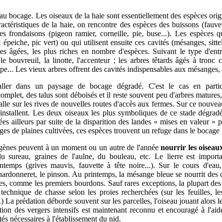
 au bocage. Les oiseaux de la haie sont essentiellement des espèces origi
actéristiques de la haie, on rencontre des espèces des buissons (fauvet
es frondaisons (pigeon ramier, corneille, pie, buse...). Les espèces qu
épeiche, pic vert) ou qui utilisent ensuite ces cavités (mésanges, sitt
aies âgées, les plus riches en nombre d'espèces. Suivant le type d'ent
 le bouvreuil, la linotte, l'accenteur ; les arbres têtards âgés à tron
e... Les vieux arbres offrent des cavités indispensables aux mésanges, à l
taller dans un paysage de bocage dégradé. C'est le cas en particu
omplet, des talus sont déboisés et il reste souvent peu d'arbres matures
alle sur les rives de nouvelles routes d'accès aux fermes. Sur ce nouveau 
'installent. Les deux oiseaux les plus symboliques de ce stade dégradé
es ailleurs par suite de la disparition des landes « mises en valeur » pa
ges de plaines cultivées, ces espèces trouvent un refuge dans le bocage «
digènes peuvent à un moment ou un autre de l'année
nourrir les oiseau
du sureau, graines de l'aulne, du bouleau, etc. Le lierre est important
temps (grives mauvis, fauvette à tête noire...). Sur le cours d'eau, l
chardonneret, le pinson. Au printemps, la mésange bleue se nourrit des 
es, comme les premiers bourdons. Sauf rares exceptions, la plupart des 
echnique de chasse selon les proies recherchées (sur les feuilles, les 
.) La prédation déborde souvent sur les parcelles, l'oiseau jouant alors le
ion des vergers intensifs est maintenant reconnu et encouragé à l'aide 
tés nécessaires à l'établissement du nid.