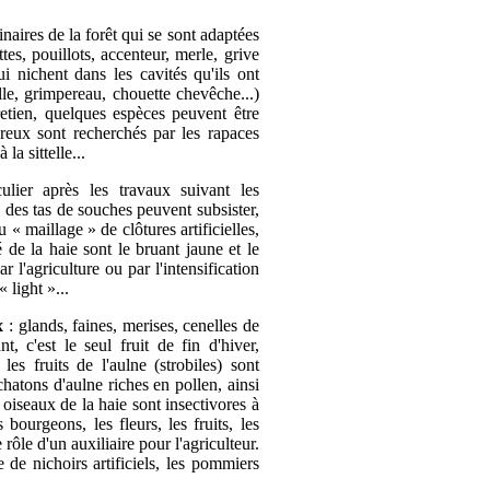
naires de la forêt qui se sont adaptées
tes, pouillots, accenteur, merle, grive
i nichent dans les cavités qu'ils ont
elle, grimpereau, chouette chevêche...)
retien, quelques espèces peuvent être
c creux sont recherchés par les rapaces
a sittelle...
lier après les travaux suivant les
, des tas de souches peuvent subsister,
« maillage » de clôtures artificielles,
 de la haie sont le bruant jaune et le
r l'agriculture ou par l'intensification
 light »...
x
: glands, faines, merises, cenelles de
, c'est le seul fruit de fin d'hiver,
es fruits de l'aulne (strobiles) sont
chatons d'aulne riches en pollen, ainsi
oiseaux de la haie sont insectivores à
bourgeons, les fleurs, les fruits, les
 rôle d'un auxiliaire pour l'agriculteur.
de nichoirs artificiels, les pommiers