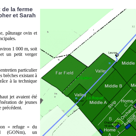
 de la ferme
pher et Sarah
le, pâturage ovin et
ncipales.
nviron 1 000 m, soit
et un petit verger
entretien particulier
s brèches existant à
grâce à la technique
haut jet avaient été
énération de jeunes
re précédent.
tion « refuge » du
and (GONm)
, un