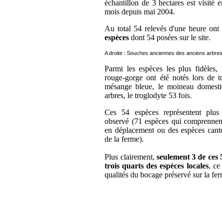
échantillon de 3 hectares est visité 
mois depuis mai 2004.
Au total 54 relevés d'une heure ont
espèces
dont 54 posées sur le site.
A droite : Souches anciennes des anciens arbres 
Parmi les espèces les plus fidèles, 
rouge-gorge ont été notés lors de to
mésange bleue, le moineau domesti
arbres, le troglodyte 53 fois.
Ces 54 espèces représentent plu
observé (71 espèces qui comprennen
en déplacement ou des espèces canto
de la ferme).
Plus clairement,
seulement 3 de ces 5
trois quarts des espèces locales
, ce
qualités du bocage préservé sur la fe