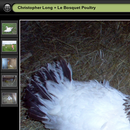
Christopher Long
»
Le Bosquet Poultry