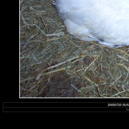
20050720 SU
To