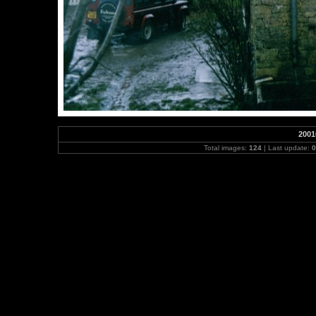
2001
Total images:
124
| Last update:
0